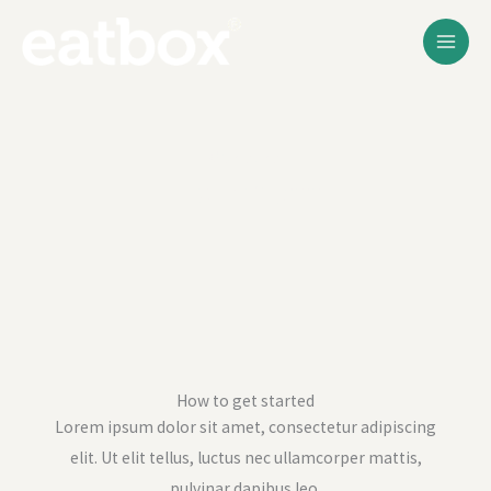
Skip to content
Operate a
Franchisee
How to get started
Lorem ipsum dolor sit amet, consectetur adipiscing
elit. Ut elit tellus, luctus nec ullamcorper mattis,
pulvinar dapibus leo.