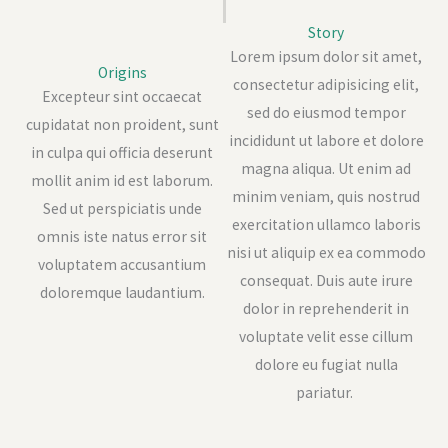
Story
Lorem ipsum dolor sit amet,
Origins
consectetur adipisicing elit,
Excepteur sint occaecat
sed do eiusmod tempor
cupidatat non proident, sunt
incididunt ut labore et dolore
in culpa qui officia deserunt
magna aliqua. Ut enim ad
mollit anim id est laborum.
minim veniam, quis nostrud
Sed ut perspiciatis unde
exercitation ullamco laboris
omnis iste natus error sit
nisi ut aliquip ex ea commodo
voluptatem accusantium
consequat. Duis aute irure
doloremque laudantium.
dolor in reprehenderit in
voluptate velit esse cillum
dolore eu fugiat nulla
pariatur.