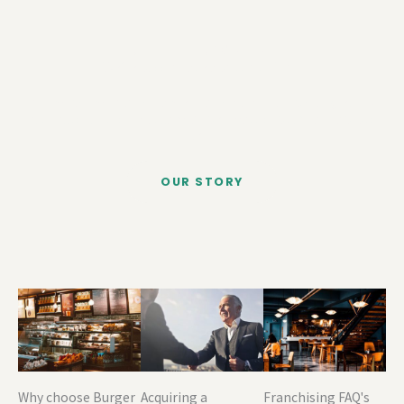
A LITTLE ABOUT US
We’re passionate about our food
Lorem ipsum dolor sit amet, consectetur adipiscing elit. Ut
elit tellus, luctus nec ullamcorper mattis, pulvinar dapibus
leo.
OUR STORY
Why choose Burger
Acquiring a
Franchising FAQ's